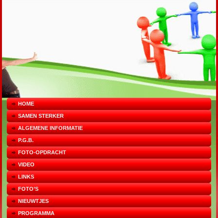
HOME
SAMEN STERKER
ALGEMENE INFORMATIE
P.G.B.
FOTO-OPDRACHT
VIDEO
LINKS
FOTO’S
NIEUWTJES
PROGRAMMA