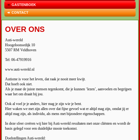
GASTENBOEK
CONTACT
OVER ONS
Auti-wereld
Hoogeloonsedijk 10
5507 RM Veldhoven
Tel:
06-47919916
www.auti-wereld.nl
Autisme is voor het leven, dat raak je nooit meer kwijt.
Dat hoeft ook niet.
Als je maar de juiste mensen tegenkomt, die je kunnen ‘lezen’, aanvoelen en begrijpen
waar het om draait bij jou.
Ook al voel je je anders, hier mag je zijn wie je bent.
Hier waken we met zijn allen over dat fijne gevoel wat er altijd mag zijn, omdat jij er
altijd mag zijn, als individu, als mens met bijzondere eigenschappen.
In deze sfeer creëren wij hier bij Auti-wereld resultaten met onze cliënten en wordt de
basis gelegd voor een duidelijke mooie toekomst.
Doelstellingen Auti-wereld: