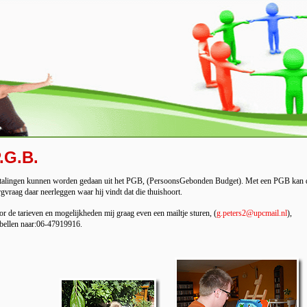
.G.B.
talingen kunnen worden gedaan uit het PGB, (PersoonsGebonden Budget). Met een PGB kan de cl
rgvraag daar neerleggen waar hij vindt dat die thuishoort.
or de tarieven en mogelijkheden mij graag even een mailtje sturen, (
g.peters2@upcmail.nl
),
 bellen naar:06-47919916.