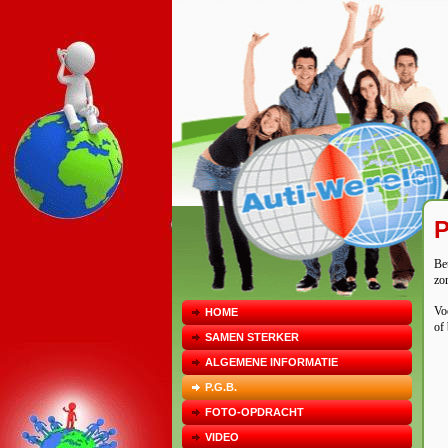
P
Be
zo
Vo
HOME
of
SAMEN STERKER
ALGEMENE INFORMATIE
P.G.B.
FOTO-OPDRACHT
VIDEO