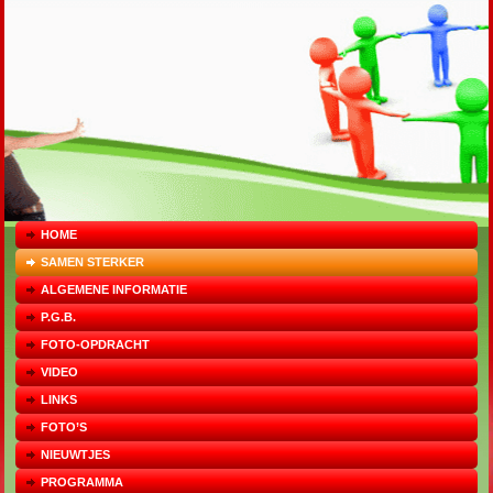
HOME
SAMEN STERKER
ALGEMENE INFORMATIE
P.G.B.
FOTO-OPDRACHT
VIDEO
LINKS
FOTO’S
NIEUWTJES
PROGRAMMA