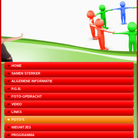
HOME
SAMEN STERKER
ALGEMENE INFORMATIE
P.G.B.
FOTO-OPDRACHT
VIDEO
LINKS
FOTO’S
NIEUWTJES
PROGRAMMA