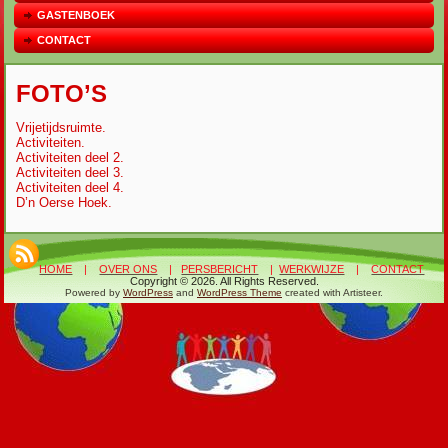
GASTENBOEK
CONTACT
FOTO’S
Vrijetijdsruimte.
Activiteiten.
Activiteiten deel 2.
Activiteiten deel 3.
Activiteiten deel 4.
D’n Oerse Hoek.
HOME
|
OVER ONS
|
PERSBERICHT
|
WERKWIJZE
|
CONTACT
Copyright © 2026. All Rights Reserved.
Powered by
WordPress
and
WordPress Theme
created with Artisteer.